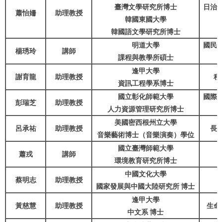
臺灣文學研究所博士
日治
蕭怡姍
助理教授
韓國東國大學
韓國語文學研究所博士
明道大學
國民
楊琇玲
講師
課程與教學所碩士
逢甲大學
謝育龍
助理教授
程
資訊工程學系博士
國立彰化師範大學
國際
彭瑞芝
助理教授
人力資源管理研究所博士
美國密西根州立大學
呂承祐
助理教授
長
音樂藝術博士（音樂演奏）學位
國立臺灣師範大學
蕭戎
講師
環境教育研究所博士
中國文化大學
蔡明志
助理教授
國家發展與中國大陸研究所 博士
逢甲大學
黃慈慧
助理教授
生命
中文系 博士