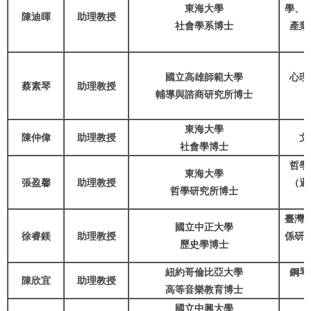
東海大學
學、
陳迪暉
助理教授
社會學系博士
產業
國立高雄師範大學
心理
蔡素琴
助理教授
輔導與諮商研究所博士
東海大學
陳仲偉
助理教授
文
社會學博士
哲學
東海大學
張盈馨
助理教授
（邏
哲學研究所博士
臺灣
國立中正大學
徐睿鎂
助理教授
係研
歷史學博士
紐約哥倫比亞大學
鋼琴
陳欣宜
助理教授
高等音樂教育博士
國立中興大學