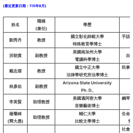
(最近更新日期：115年8月)
職稱
姓名
學歷
(兼任)
國立彰化師範大學
手語
劉秀丹
教授
特殊教育學博士
美國南加州大學
洪朝貴
副教授
自
電腦科學博士
國立中正大學
民事
戴志傑
教授
法律學研究所法學博士
Arizona State University
林彥佑
副教授
Ph. D.,
美國邁阿密大學
鋼琴
李美賢
助理教授
音樂藝術博士
楊謦綺
輔仁大學
生命
助理教授
(釋大愚)
比較文學博士
究
社會