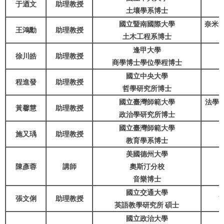
于迺文
助理教授
土壤學系博士
國立暨南國際大學
奈米
王鴻勳
助理教授
土木工程系博士
逢甲大學
徐川皓
助理教授
商學博士學位學程博士
國立中央大學
程進發
助理教授
哲學研究所博士
國立臺灣師範大學
法學
黃馨慧
助理教授
政治學研究所博士
國立臺灣師範大學
施又瑀
助理教授
教育學系博士
美國德州大學
陳彥蓉
講師
奧斯汀分校
音樂博士
國立交通大學
張文俐
助理教授
英語教學研究所 碩士
國立政治大學