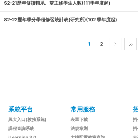
S2-21歷年修讀輔系、雙主修學生人數(111學年度起)
S2-22歷年學分學程修習統計表(研究所)(102 學年度起)
1
2
系統平台
常用服務
興大入口(教務系統)
表單下載
招
課程查詢系統
法規章則
招
iLearning 3.0
大樓配置教室查詢
未