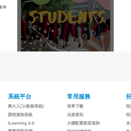
業學
系統平台
常用服務
興大入口(教務系統)
表單下載
招
課程查詢系統
法規章則
招
iLearning 3.0
大樓配置教室查詢
未
興學堂影音網