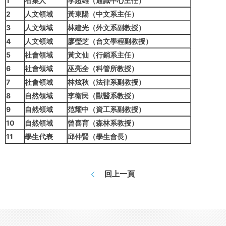
1
召集人
李超雄（通識中心主任）
2
人文領域
黃東陽（中文系主任）
3
人文領域
林建光（外文系副教授）
4
人文領域
廖瑩芝（台文學程副教授）
5
社會領域
黃文仙（行銷系主任）
6
社會領域
巫亮全（科管所教授）
7
社會領域
林炫秋（法律系副教授）
8
自然領域
李衛民（獸醫系教授）
9
自然領域
范耀中（資工系副教授）
10
自然領域
曾喜育（森林系教授）
11
學生代表
邱仲賢（學生會長）
回上一頁