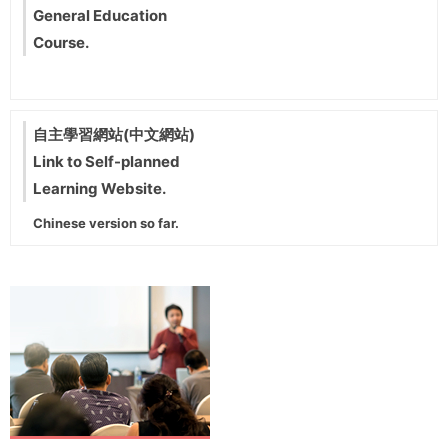
General Education
Course.
自主學習網站(中文網站)
Link to Self-planned
Learning Website.
Chinese version so far.