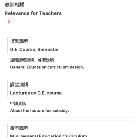
教師相關
Relevance for Teachers
博雅課程
G.E. Course, Semester
通識課程架構、修習說明
General Education curriculum design.
課堂演講
Lectures on G.E. course
申請資訊
About the lecture fee subsidy.
微型課程
Mini General Education Curriculum