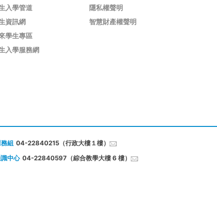
生入學管道
隱私權聲明
生資訊網
智慧財產權聲明
來學生專區
生入學服務網
課務組
04-22840215（行政大樓１樓）
通識中心
04-22840597（綜合教學大樓 6 樓）