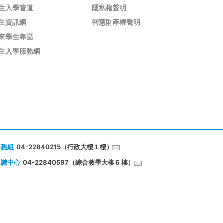
生入學管道
隱私權聲明
生資訊網
智慧財產權聲明
來學生專區
生入學服務網
課務組
04-22840215（行政大樓１樓）
通識中心
04-22840597（綜合教學大樓 6 樓）