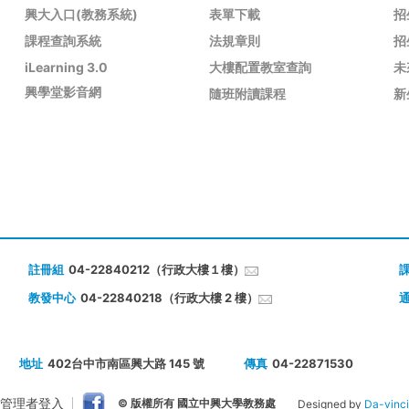
興大入口(教務系統)
表單下載
招
課程查詢系統
法規章則
招
iLearning 3.0
大樓配置教室查詢
未
興學堂影音網
隨班附讀課程
新
註冊組
04-22840212（行政大樓１樓）
教發中心
04-22840218（行政大樓 2 樓）
地址
402台中市南區興大路 145 號
傳真
04-22871530
管理者登入
© 版權所有 國立中興大學教務處
Designed by
Da-vinci