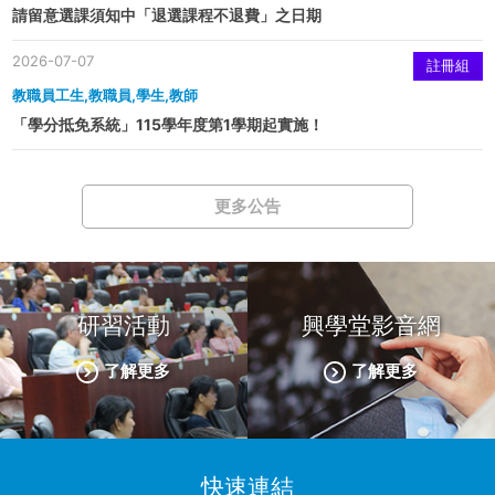
請留意選課須知中「退選課程不退費」之日期
2026-07-07
註冊組
教職員工生,教職員,學生,教師
「學分抵免系統」115學年度第1學期起實施！
更多公告
研習活動
興學堂影音網
了解更多
了解更多
快速連結