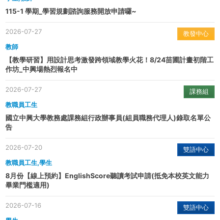
115-1 學期_學習規劃諮詢服務開放申請囉~
2026-07-27
教發中心
教師
【教學研習】用設計思考激發跨領域教學火花！8/24苗圃計畫初階工
作坊_中興場熱烈報名中
2026-07-27
課務組
教職員工生
國立中興大學教務處課務組行政辦事員(組員職務代理人)錄取名單公
告
2026-07-20
雙語中心
教職員工生,學生
8月份【線上預約】EnglishScore聽讀考試申請(抵免本校英文能力
畢業門檻適用)
2026-07-16
雙語中心