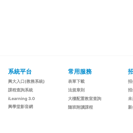
系統平台
常用服務
興大入口(教務系統)
表單下載
招
課程查詢系統
法規章則
招
iLearning 3.0
大樓配置教室查詢
未
興學堂影音網
隨班附讀課程
新