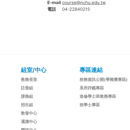
E-mail
course@nchu.edu.tw
電話
04-22840215
組室/中心
專區連結
教務長室
校務資訊公開(學雜費專區)
註冊組
系所評鑑專區
課務組
進修學士班教務專區
招生組
校學士專區
教發中心
通識中心
雙語中心