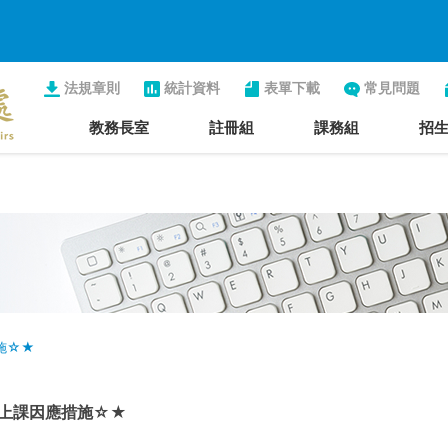
法規章則
統計資料
表單下載
常見問題
教務長室
註冊組
課務組
招
施☆★
之上課因應措施☆★