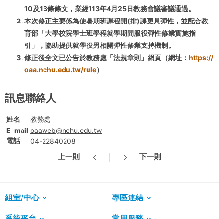
10及13條條文，業經113年4月25日教務會議審議通過。
本次修正主要係為使暑期班課程開(排)課更具彈性，並配合教
育部「大學校院學士班學程就學期間服役彈性修業實施指
引」，協助提供就學役男相關彈性修業支持機制。
修正後全文已公告於教務處「法規章則」網頁（網址：
https://
oaa.nchu.edu.tw/rule
）
訊息聯絡人
姓名
教務處
E-mail
oaaweb@nchu.edu.tw
電話
04-22840208
上一則
下一則
組室/中心
專區連結
系統平台
常用服務