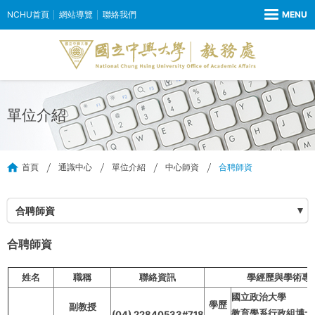
NCHU首頁
網站導覽
聯絡我們
單位介紹
首頁
通識中心
單位介紹
中心師資
合聘師資
合聘師資
合聘師資
姓名
職稱
聯絡資訊
學經歷與學術專
國立政治大學
學歷
副教授
教育學系行政組博士
(04) 22840533#718