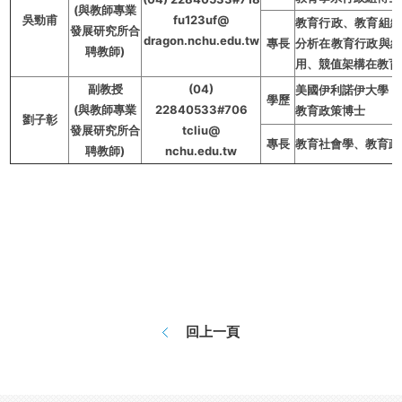
(與教師專業
吳勁甫
fu123uf@
教育行政、教育組織
發展研究所合
dragon.nchu.edu.tw
專長
分析在教育行政與組
聘教師)
用、競值架構在教育
副教授
(04)
美國伊利諾伊大學
學歷
(與教師專業
22840533#706
教育政策博士
劉子彰
發展研究所合
tcliu@
專長
教育社會學、教育政
聘教師)
nchu.edu.tw
回上一頁