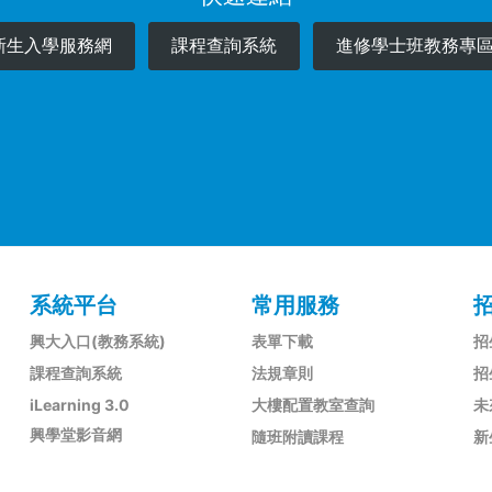
新生入學服務網
課程查詢系統
進修學士班教務專
系統平台
常用服務
興大入口(教務系統)
表單下載
招
課程查詢系統
法規章則
招
iLearning 3.0
大樓配置教室查詢
未
興學堂影音網
隨班附讀課程
新