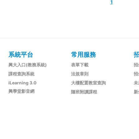
1
系統平台
常用服務
興大入口(教務系統)
表單下載
招
課程查詢系統
法規章則
招
iLearning 3.0
大樓配置教室查詢
未
興學堂影音網
隨班附讀課程
新