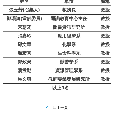
姓名
單位
職稱
張玉芳(召集人)
教務長
教授
鄭琨鴻(當然委員)
通識教育中心主任
教授
宋慧筠
圖書資訊研究所
教授
張嘉玲
應用經濟系
教授
邱文華
化學系
教授
顏宏真
生命科學系
教授
郭致榮
獸醫學系
教授
蔡孟勳
資訊管理學系
教授
吳文琪
教師專業發展研究所
教授
以上9名
回上一頁