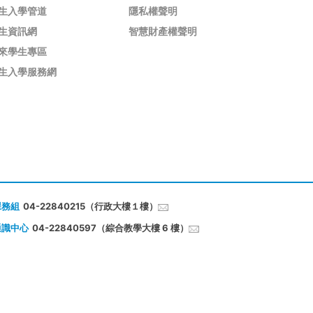
生入學管道
隱私權聲明
生資訊網
智慧財產權聲明
來學生專區
生入學服務網
課務組
04-22840215（行政大樓１樓）
通識中心
04-22840597（綜合教學大樓 6 樓）