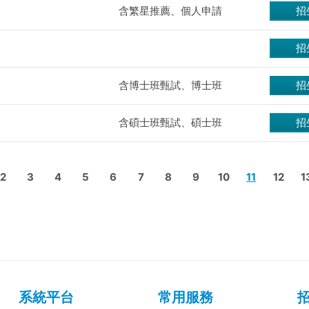
含繁星推薦、個人申請
招
招
含博士班甄試、博士班
招
含碩士班甄試、碩士班
招
2
3
4
5
6
7
8
9
10
11
12
1
系統平台
常用服務