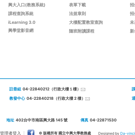
興大入口(教務系統)
表單下載
招
課程查詢系統
法規章則
招
iLearning 3.0
大樓配置教室查詢
未
興學堂影音網
隨班附讀課程
新
註冊組
04-22840212（行政大樓１樓）
教發中心
04-22840218（行政大樓 2 樓）
地址
402台中市南區興大路 145 號
傳真
04-22871530
管理者登入
© 版權所有 國立中興大學教務處
Designed by
Da-vinci