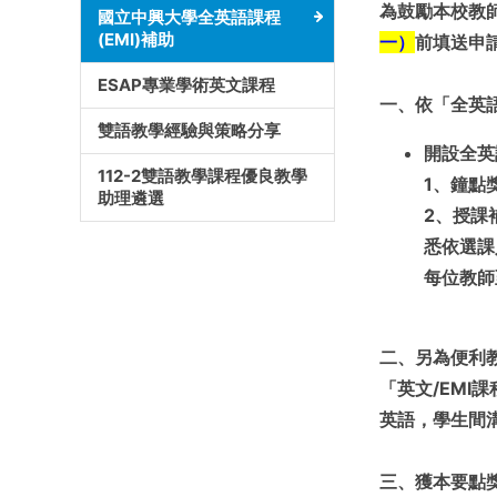
為鼓勵本校教
國立中興大學全英語課程
(EMI)補助
一）
前填送申
ESAP專業學術英文課程
一、依「全英
雙語教學經驗與策略分享
開設全英
112-2雙語教學課程優良教學
1
、鐘點
助理遴選
2
、授課
悉依選課
每位教師
二、另為便利
「英文/EMI
英語，學生間溝
三、獲本要點