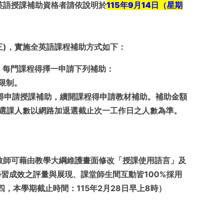
英語授課補助資格者請依說明於
115
年9
月14
日（星期
三)，實施全英語課程補助方式如下：
者，每門課程得擇一申請下列補助：
限制。
得申請授課補助，續開課程得申請教材補助。補助金額
，選課人數以網路加退選截止次一工作日之人數為準。
教師可藉由教學大綱維護畫面修改「授課使用語言」及
、學習成效之評量與展現、課堂師生間互動皆100%採用
，本學期截止時間：115年2月28日早上8時）