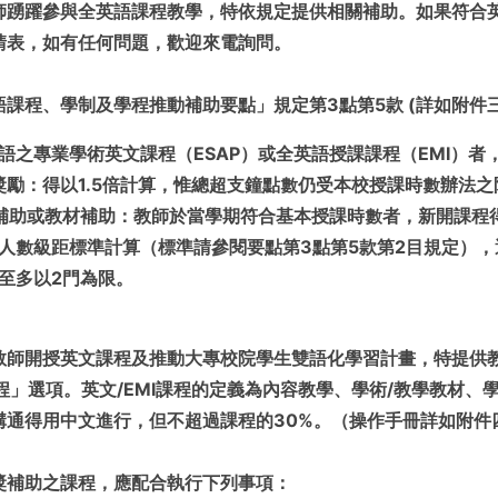
師踴躍參與全英語課程教學，特依規定提供相關補助。如果符合
請表，如有任何問題，歡迎來電詢問。
語課程、學制及學程推動補助要點」規定第3點第5款 (詳如附件
語之專業學術英文課程（ESAP）或全英語授課課程（EMI）
獎勵：得以1.5倍計算，惟總超支鐘點數仍受本校授課時數辦法之
補助或教材補助：教師於當學期符合基本授課時數者，新開課程
人數級距標準計算（標準請參閱要點第3點第5款第2目規定）
至多以2門為限。
教師開授英文課程及推動大專校院學生雙語化學習計畫，特提供
課程」選項。英文/EMI課程的定義為內容教學、學術/教學教材
通得用中文進行，但不超過課程的30%。（操作手冊詳如附件四
獎補助之課程，應配合執行下列事項：