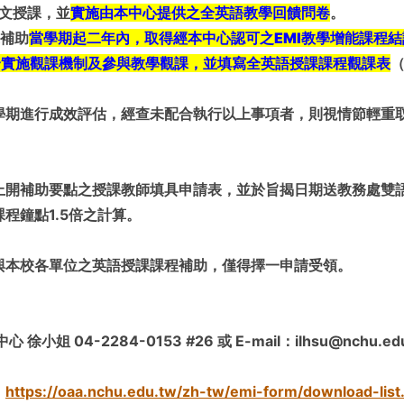
英文授課，並
實施由本中心提供之全英語教學回饋問卷
。
獲補助
當學期起二年內，取得經本中心認可之
EMI
教學增能課程結
合實施觀課機制及參與教學觀課，並填寫全英語授課課程觀課表
學期進行成效評估，經查未配合執行以上事項者，則視情節輕重
上開補助要點之授課教師填具申請表，並於旨揭日期送教務處雙
程鐘點1.5倍之計算。
與本校各單位之英語授課課程補助，僅得擇一申請受領。
小姐 04-2284-0153 #26 或 E-mail：ilhsu@nchu.edu
：
https://oaa.nchu.edu.tw/zh-tw/emi-form/download-list