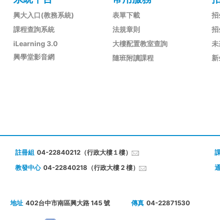
興大入口(教務系統)
表單下載
招
課程查詢系統
法規章則
招
iLearning 3.0
大樓配置教室查詢
未
興學堂影音網
隨班附讀課程
新
註冊組
04-22840212（行政大樓１樓）
教發中心
04-22840218（行政大樓 2 樓）
地址
402台中市南區興大路 145 號
傳真
04-22871530