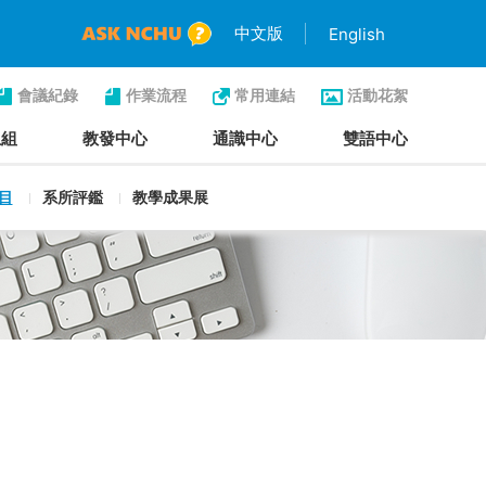
中文版
English
會議紀錄
作業流程
常用連結
活動花絮
生組
教發中心
通識中心
雙語中心
目
系所評鑑
教學成果展