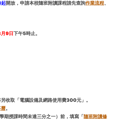
時起
開放，申請本校隨班附讀課程請先查詢
作業流程
、
3月9
日
下午
5
時止
。
將另收取
「電腦設備及網路使用費
300
元」
。
事曆
。
學期授課時間未達三分之一）前，填寫「
隨班附讀修