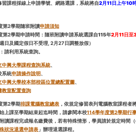
修習課程採線上申請學號、網路選課，系統將自
2
月11
日上午
10
：
年度第2學期隨班附讀
申請須知
年度第2學期申請時間：隨班附讀申請系統選課自
115
年
2
月11
日至
週日及國定假日不受理, 2月27日調整放假）
詢：請利用系統查詢。
立中興大學課程查詢系統
、
校系統
申請操作說明
、
立中興大學校本部校區位置總配置圖
、
樓教室配置查詢
年度第2學期
排課電腦教室總表
，依規定修習表列電腦教室課程者
始上課至學期結束起迄時間，請參閱本校
114學年度第2學期行
附讀課程完成報名繳費後，若有特殊情形，學員請於規定時間（
殊狀況退選申請表
」辦理退選課程。