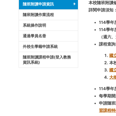
本校隨班附讀
隨班附讀申請資訊
詳閱申請須知
隨班附讀作業流程
114學
系統操作說明
114學
通過學員名冊
（週六、
課程查
外校生學籍申請系統
國
隨班附讀課程申請(登入教務
資訊系統)
本
國
大
114學
每學期開
申請隨班
習課程特