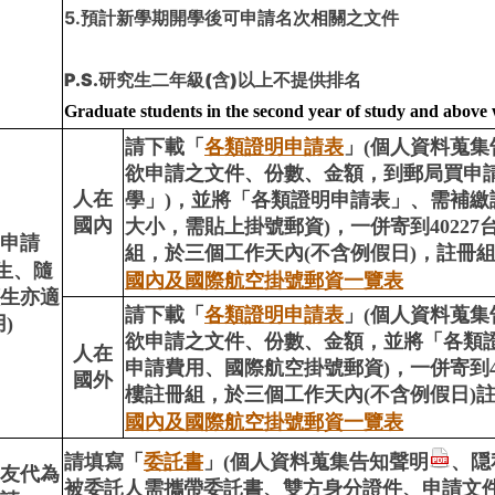
5.
預計新學期開學後可申請名次相關之文件
P.S.
研究生二年級(含)以上不提供排名
Graduate students in the second year of study and above w
請下載「
各類證明申請表
」(個人資料蒐集
欲申請之文件、份數、金額，到郵局買申
人在
學」)，並將「各類證明申請表」、需補繳證
國內
大小，需貼上掛號郵資)，一併寄到40227
申請
組，於三個工作天內(不含例假日)，註冊
生、隨
國內及國際航空掛號郵資一覽表
生亦適
請下載「
各類證明申請表
」(個人資料蒐集
)
欲申請之文件、份數、金額，並將「各類
人在
申請費用、國際航空掛號郵資)，一併寄到40
國外
樓註冊組，於三個工作天內(不含例假日)
國內及國際航空掛號郵資一覽表
請填寫「
委託書
」(個人資料蒐集告知聲明
、隠
友代為
被委託人需攜帶委託書、雙方身分證件、申請文