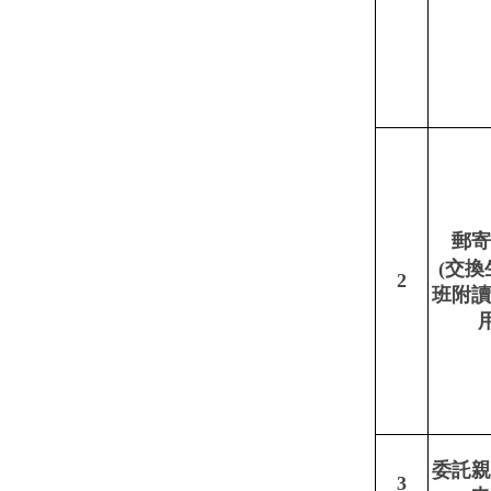
郵寄
(交換
2
班附讀
用
委託親
3