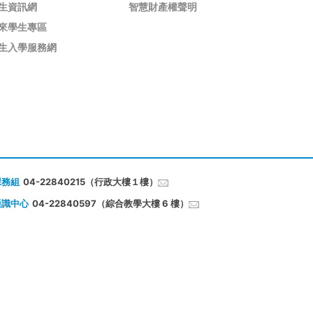
生資訊網
智慧財產權聲明
來學生專區
生入學服務網
課務組
04-22840215（行政大樓１樓）
通識中心
04-22840597（綜合教學大樓 6 樓）