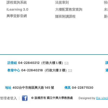
課程查詢系統
法規章則
招
iLearning 3.0
大樓配置教室查詢
未
興學堂影音網
隨班附讀課程
新
註冊組
04-22840212（行政大樓１樓）
教發中心
04-22840218（行政大樓 2 樓）
地址
402台中市南區興大路 145 號
傳真
04-22871530
管理者登入
© 版權所有 國立中興大學教務處
Designed by
Da-vinci