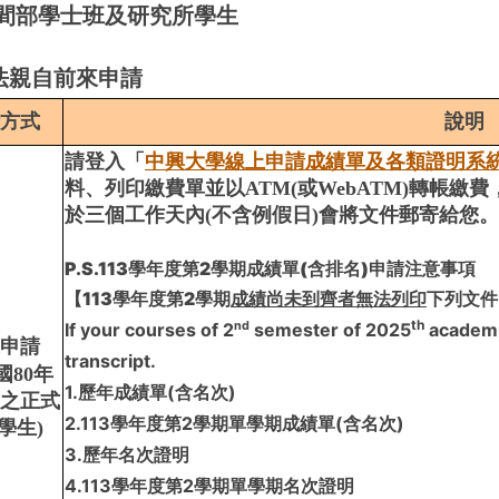
間部學士班及研究所學生
無法親自前來申請
方式
說明
請登入「
中興大學線上申請成績單及各類證明系
料、列印繳費單並以ATM(或WebATM)轉帳
於三個工作天內(不含例假日)會將文件郵寄給您。
P.S.113學年度第2學期成績單(含排名)申請注意事項
【
113學年度第2學期
成績尚未到齊者無法列印
下列文件
th
If your courses of 2
nd
semester of 2025
academic
申請
transcript.
國80年
1.歷年成績單(含名次)
之正式
2.113學年度第2學期單學期成績單(含名次)
學生)
3.歷年名次證明
4.113學年度第2學期單學期名次證明