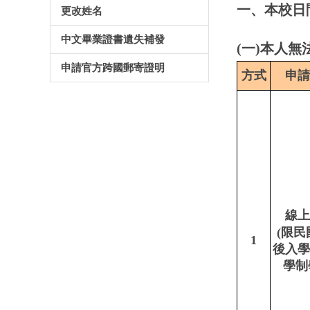
一、本校日
更改姓名
中文畢業證書遺失補發
(一)本人
申請官方跨國郵寄證明
方式
申請
線上
(限民
1
後入學
學制