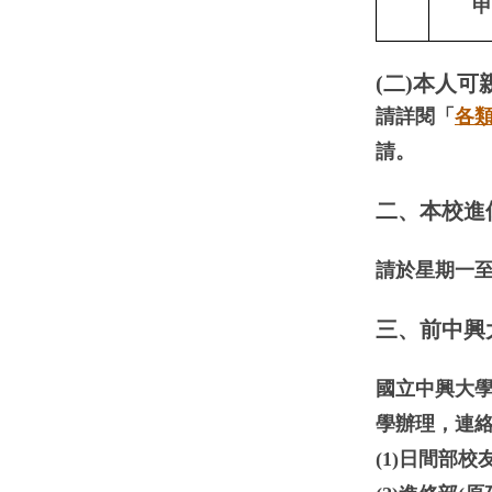
申
(二)本人
請詳閱「
各
請。
二、本校進
請於星期一至
三、前中興
國立中興大學
學辦理，
連
(1)日間部校