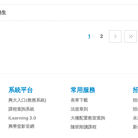
澳生
1
2
系統平台
常用服務
興大入口(教務系統)
表單下載
招
課程查詢系統
法規章則
招
iLearning 3.0
大樓配置教室查詢
未
興學堂影音網
隨班附讀課程
新