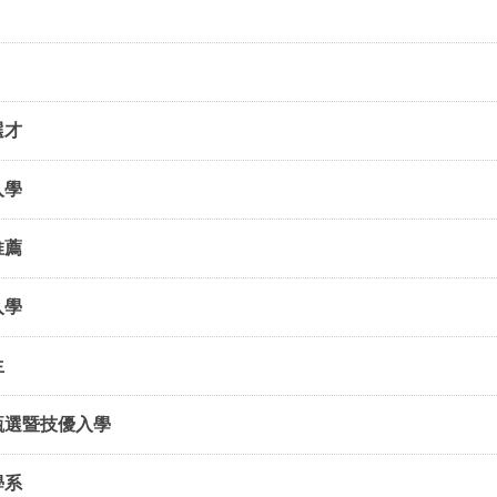
)
)
選才
入學
推薦
入學
生
甄選暨技優入學
學系