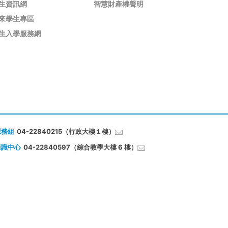
生資訊網
智慧財產權聲明
來學生專區
生入學服務網
課務組
04-22840215（行政大樓１樓）
通識中心
04-22840597（綜合教學大樓 6 樓）