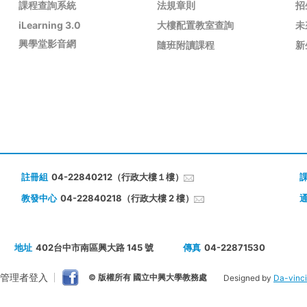
課程查詢系統
法規章則
招
iLearning 3.0
大樓配置教室查詢
未
興學堂影音網
隨班附讀課程
新
註冊組
04-22840212（行政大樓１樓）
教發中心
04-22840218（行政大樓 2 樓）
地址
402台中市南區興大路 145 號
傳真
04-22871530
管理者登入
© 版權所有 國立中興大學教務處
Designed by
Da-vinci