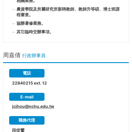
相關業務。
農資學院及所屬研究所新聘教師、教師升等碩、博士班課
程審查。
協辦暑修業務。
其它臨時交辦事項。
周嘉倩
行政辦事員
電話
22840215 ext. 12
E-mail
jcjhou@nchu.edu.tw
職務代理
段從鸞