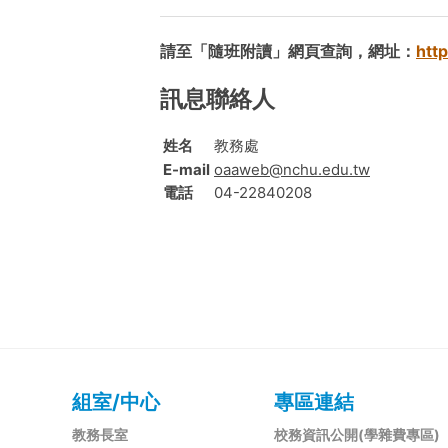
請至「隨班附讀」網頁查詢，網址：
htt
訊息聯絡人
姓名
教務處
E-mail
oaaweb@nchu.edu.tw
電話
04-22840208
組室/中心
專區連結
教務長室
校務資訊公開(學雜費專區)