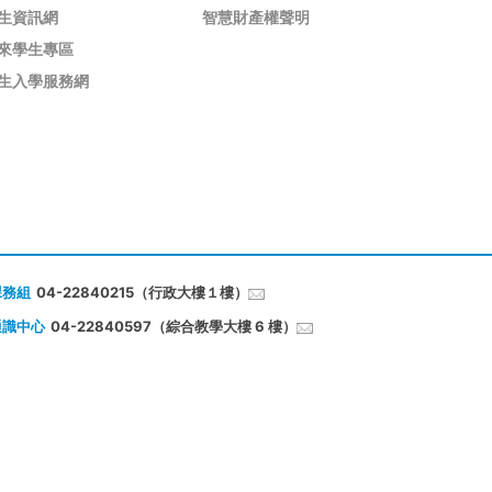
生資訊網
智慧財產權聲明
來學生專區
生入學服務網
課務組
04-22840215（行政大樓１樓）
通識中心
04-22840597（綜合教學大樓 6 樓）