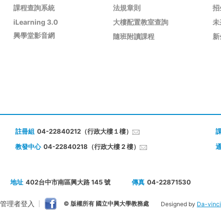
課程查詢系統
法規章則
招
iLearning 3.0
大樓配置教室查詢
未
興學堂影音網
隨班附讀課程
新
註冊組
04-22840212（行政大樓１樓）
教發中心
04-22840218（行政大樓 2 樓）
地址
402台中市南區興大路 145 號
傳真
04-22871530
管理者登入
© 版權所有 國立中興大學教務處
Designed by
Da-vinci