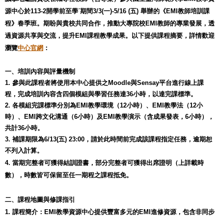
源中心於113-2開學前至
學ˊ期間
3/3(一)-5/16 (五)
舉辦的《EMI教師培訓課
程》春季班。
期盼與貴校共同合作，
推動大專院校EMI教師的專業發展，
透
過資源共享與交流，提升EMI課程教學成果。以下提供課程摘要，詳情歡迎
瀏覽
中心官網
：
一、
培訓內容與
評量機制
1.
參與此課程者將使用本中心提供之Moodle與Sensay平台進行線上課
程，完成培訓內容含四個模組與學習任務達36小時，以達完課標準。
2. 各模組完課標準分別為EMI教學環境（12小時）、EMI教學法（12小
時）、EMI跨文化溝通（6小時）及EMI教學演示（
含
成果發表，
6小時），
共計36小時。
3.
補課期限為
6/13(五)
23:00，請於此時間前完成該課程指定任務，逾期恕
不列入計算。
4.
當期完整者可獲得結訓證書，部分完整者可獲得出席證明（
上詳載時
數），時數皆可保留至任
一
期程之
課程
抵免。
二、
課程地圖與修課指引
1. 課程簡介：EMI教學資源中心提供豐富多元的EMI進修資源，包含非同步