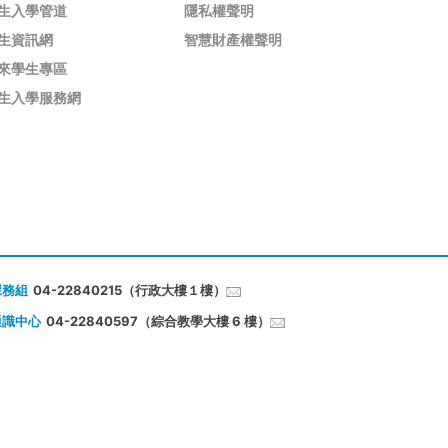
生入學管道
隱私權聲明
生資訊網
智慧財產權聲明
來學生專區
生入學服務網
課務組
04-22840215（行政大樓１樓）
通識中心
04-22840597（綜合教學大樓 6 樓）