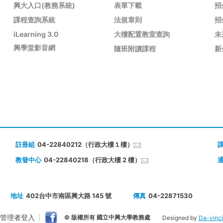
興大入口(教務系統)
表單下載
招
課程查詢系統
法規章則
招
iLearning 3.0
大樓配置教室查詢
未
興學堂影音網
隨班附讀課程
新
註冊組
04-22840212（行政大樓１樓）
教發中心
04-22840218（行政大樓 2 樓）
地址
402台中市南區興大路 145 號
傳真
04-22871530
管理者登入
© 版權所有 國立中興大學教務處
Designed by
Da-vinci