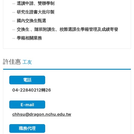
逕讀申請、雙聯學制
研究生證書大批印製
國內交換生甄選
交換生 、隨班附讀生、校際選課生學籍管理及成績寄發
學籍相關業務
許佳惠
工友
電話
04-22840212轉26
E-mail
chhsu@dragon.nchu.edu.tw
職務代理