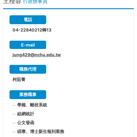
王櫻蓉
行政辦事員
電話
04-22840212轉13
E-mail
jung429@nchu.edu.tw
職務代理
柯茹菁
業務職掌
學籍、離校系統
組網統計
公文發函
碩專、博士新生報到業務