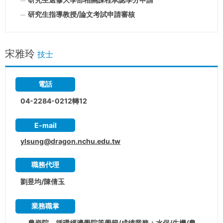
研究生指導教授/論文考試申請審核
宋雅玲
技士
電話
04-2284-0212轉12
E-mail
ylsung@dragon.nchu.edu.tw
職務代理
劉昱均/陳倩玉
業務職掌
農資院、循環經濟學院等學籍/成績業務：水保/生機/農