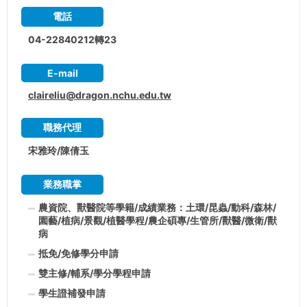
電話
04-22840212轉23
E-mail
claireliu@dragon.nchu.edu.tw
職務代理
宋雅玲/陳倩玉
業務職掌
農資院、獸醫院等學籍/成績業務：土環/昆蟲/動科/森林/
園藝/植病/景觀/植醫學程/農企碩專/生管所/獸醫/微衛/獸
病
抵免/免修學分申請
雙主修/輔系/學分學程申請
學生證補發申請