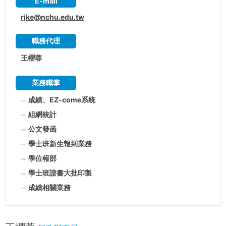
E-mail
rjke@nchu.edu.tw
職務代理
王櫻蓉
業務職掌
成績、EZ-come系統
組網統計
公文發函
學士班新生報到業務
學位報部
學士班證書大批印製
成績相關業務