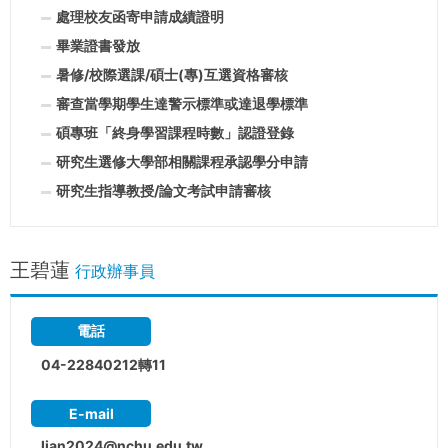
處理校友函寄申請成績證明
畢業證書發放
暑修/校際選課/碩士(專)互選資格審核
審查當學期學生達警示標準或達退學標準
碩專班「終身學習課程時數」認證登錄
研究生選修大學部相關課程承認學分申請
研究生指導教授/論文考試申請審核
王碧蓮
行政辦事員
電話
04-22840212轉11
E-mail
lian2024@nchu.edu.tw