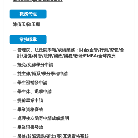
職務代理
陳倩玉/陳玉珊
業務職掌
管理院、法政院學籍/成績業務：財金/企管/行銷/資管/會
計/運健/科管/法律/國政/國務/教研/EMBA/全球跨洲
抵免/免修學分申請
雙主修/輔系/學分學程申請
學生證補發申請
學生休、退學申請
提前畢業申請
畢業資格審核
處理校友函寄申請成績證明
畢業證書發放
暑修/校際選課/碩士(專)互選資格審核