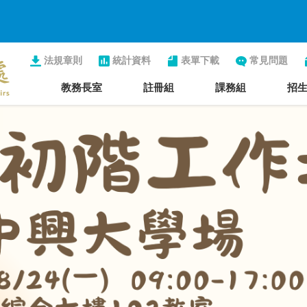
法規章則
統計資料
表單下載
常見問題
教務長室
註冊組
課務組
招