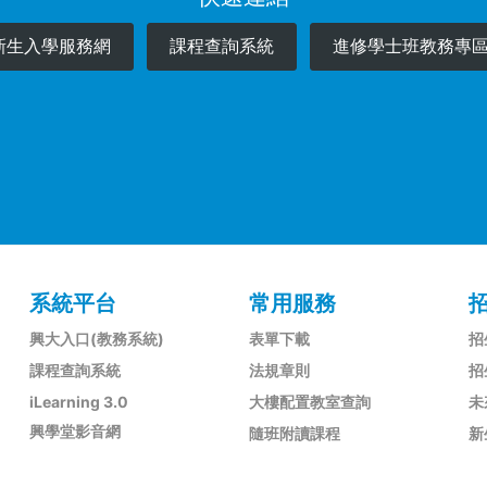
新生入學服務網
課程查詢系統
進修學士班教務專
系統平台
常用服務
興大入口(教務系統)
表單下載
招
課程查詢系統
法規章則
招
iLearning 3.0
大樓配置教室查詢
未
興學堂影音網
隨班附讀課程
新