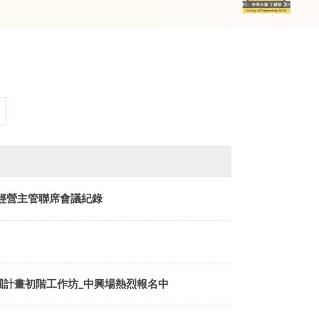
經營主管聯席會議紀錄
圃計畫初階工作坊_中興場熱烈報名中