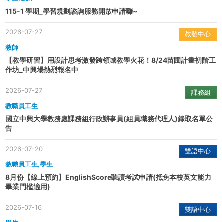
115-1 學期_學習規劃諮詢服務開放申請囉~
2026-07-27
教發中心
教師
【教學研習】用設計思考激發跨領域教學火花！8/24苗圃計畫初階工
作坊_中興場熱烈報名中
2026-07-27
課務組
教職員工生
國立中興大學教務處課務組行政辦事員(組員職務代理人)錄取名單公
告
2026-07-20
雙語中心
教職員工生,學生
8月份【線上預約】EnglishScore聽讀考試申請(抵免本校英文能力
畢業門檻適用)
2026-07-16
雙語中心