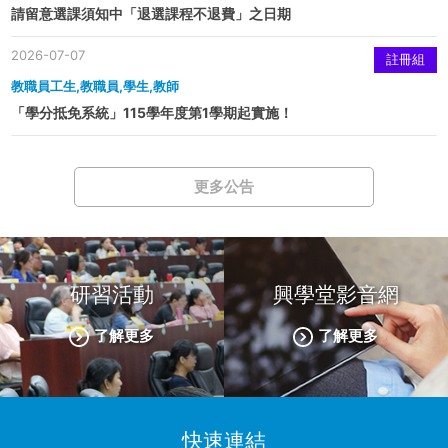
請留意選課須知中「退選課程不退費」之日期
2026-07-07
註冊組
教職員工生,教職員,學生,教師
「學分抵免系統」115學年度第1學期起實施！
更多公告
研習活動
興學堂影音網
了解更多
了解更多
快速連結