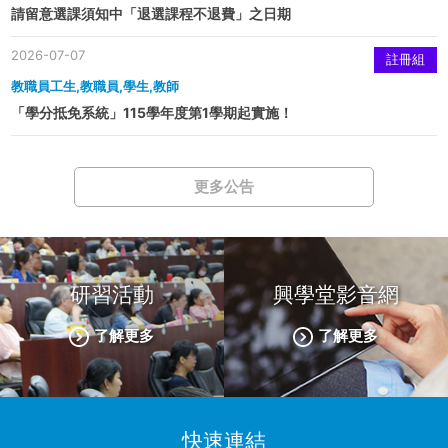
請留意選課須知中「退選課程不退費」之日期
2026-07-07
註冊組
教職員工生,教職員,學生,教師
「學分抵免系統」115學年度第1學期起實施！
更多公告
研習活動
興學堂影音網
了解更多
了解更多
快速連結