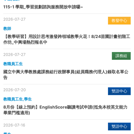
115-1 學期_學習規劃諮詢服務開放申請囉~
2026-07-27
教發中心
教師
【教學研習】用設計思考激發跨領域教學火花！8/24苗圃計畫初階工
作坊_中興場熱烈報名中
2026-07-27
課務組
教職員工生
國立中興大學教務處課務組行政辦事員(組員職務代理人)錄取名單公
告
2026-07-20
雙語中心
教職員工生,學生
8月份【線上預約】EnglishScore聽讀考試申請(抵免本校英文能力
畢業門檻適用)
2026-07-16
雙語中心